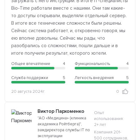
загружать с него инструкции. В итоге IT-специалисты
Bio-Time работали вместе с нашими. Они там какие-
то доступы открывали, выделяли отдельный сервер.
В итоге все технические сложности были решены.
Сейчас система работает, и, откровенно говоря, мы
ею вполне довольны. Сейчас мы рады, что
разобрались со сложностями, пошли дальше и в
итоге получили результат, которого хотели.
Общее впечатление
4
Функциональность
4
Служба поддержки
5
Легкость внедрения
5
20 августа 2024г.
0
Виктор Пархоменко
Опыт
"АО «Медицина» (клиника
использования:
академика Ройтберга)",
2+ лет
замдиректора службы IT по
Компания 201-
эксплуатации
500 сотрудников,