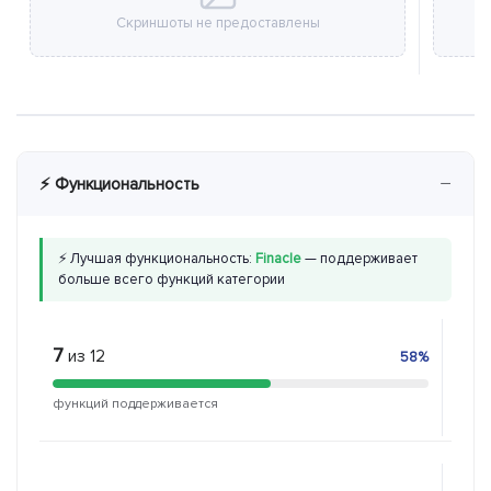
Скриншоты не предоставлены
−
⚡ Функциональность
⚡ Лучшая функциональность:
Finacle
— поддерживает
больше всего функций категории
7
8
из 12
из
58%
функций поддерживается
функ