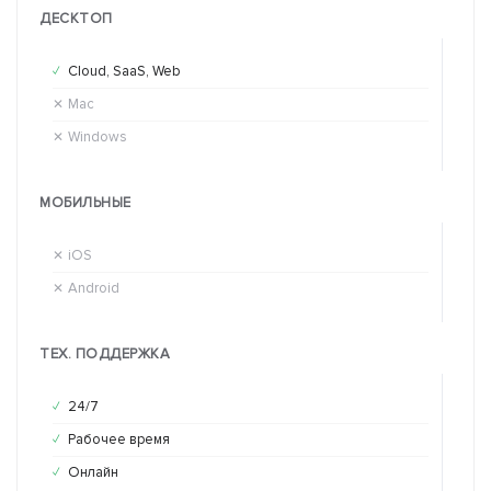
ДЕСКТОП
Cloud, SaaS, Web
Cl
✓
✓
Mac
Ma
✕
✕
Windows
Wi
✕
✕
МОБИЛЬНЫЕ
iOS
iO
✕
✕
Android
An
✕
✕
ТЕХ. ПОДДЕРЖКА
24/7
24
✓
✓
Рабочее время
Ра
✓
✓
Онлайн
Он
✓
✓