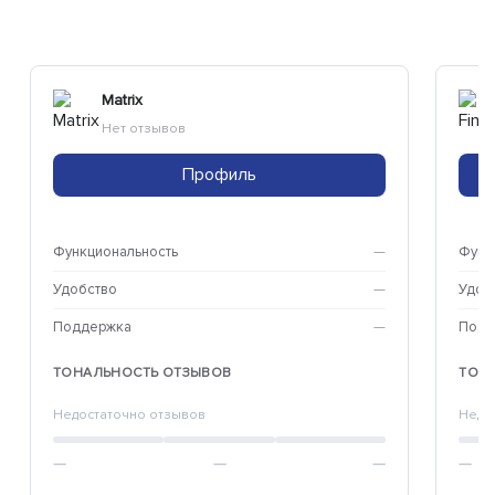
Matrix
Нет отзывов
Профиль
Функциональность
—
Функ
Удобство
—
Удоб
Поддержка
—
Подд
ТОНАЛЬНОСТЬ ОТЗЫВОВ
ТОН
Недостаточно отзывов
Недо
—
—
—
—