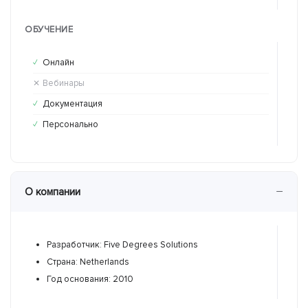
ОБУЧЕНИЕ
Онлайн
Он
✓
✕
Вебинары
Ве
✕
✕
Документация
До
✓
✕
Персонально
Пе
✓
✕
−
О компании
Разработчик: Five Degrees Solutions
Р
Страна: Netherlands
С
Год основания: 2010
Г