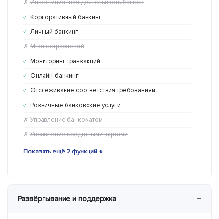
Инвестиционная деятельность банков
Ин
✗
✓
Корпоративный банкинг
Ко
✓
✗
Личный банкинг
Ли
✓
✓
Многоотраслевой
Мн
✗
✓
Мониторинг транзакций
Мо
✓
✓
Онлайн-банкинг
Он
✓
✓
Отслеживание соответствия требованиям
От
✓
✓
Розничные банковские услуги
Ро
✓
✓
Управление банкоматом
Уп
✗
✗
Управление кредитными картами
Уп
✗
✗
Показать ещё 2 функций ↓
Пока
−
Развёртывание и поддержка