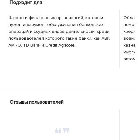
Подходит для
банков и финансовых организаций, которым
Облачн
нужен инструмент обслуживания банковских
помога
операций и ссудных видов деятельности, среди
кредито
пользоваотелей которого такие банки, как ABN
возник
AMRO, TD Bank и Credit Agricole.
казначе
многим 
автомат
Отзывы пользователей
❝❞