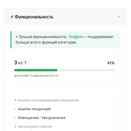
−
⚡ Функциональность
⚡ Лучшая функциональность:
Torgbox
— поддерживает
больше всего функций категории
3
5
из 7
из
43%
функций поддерживается
функ
Анализ конкурирующих продуктов
Ан
✗
✓
Анализ тенденций
Ан
✓
✓
Извещения / Уведомления
Из
✓
✗
Мониторинг сайтов
Мо
✗
✗