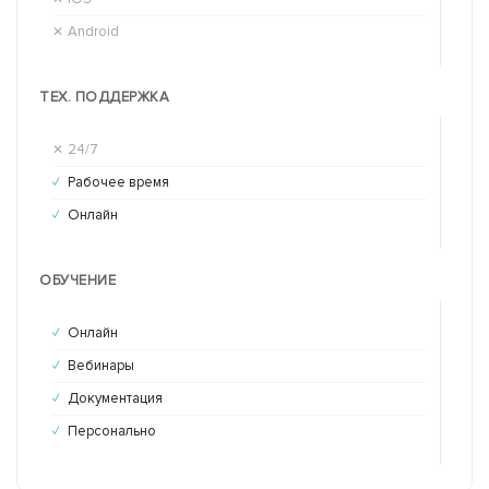
Android
An
✕
✕
ТЕХ. ПОДДЕРЖКА
24/7
24
✕
✓
Рабочее время
Ра
✓
✕
Онлайн
Он
✓
✓
ОБУЧЕНИЕ
Онлайн
Он
✓
✕
Вебинары
Ве
✓
✕
Документация
До
✓
✕
Персонально
Пе
✓
✓