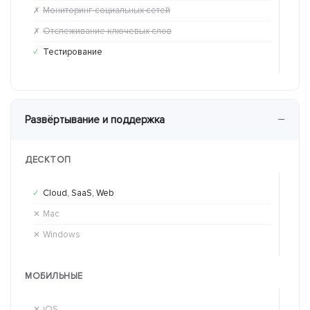
Мониторинг социальных сетей
Мо
✗
✓
Отслеживание ключевых слов
От
✗
✓
Тестирование
Те
✓
✓
−
Развёртывание и поддержка
ДЕСКТОП
Cloud, SaaS, Web
Cl
✓
✓
Mac
Ma
✕
✓
Windows
Wi
✕
✓
МОБИЛЬНЫЕ
iOS
iO
✕
✕