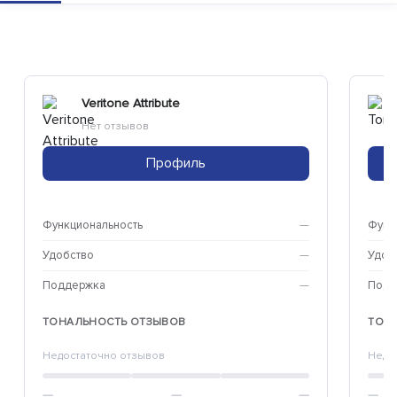
Veritone Attribute
Нет отзывов
Профиль
Функциональность
—
Функ
Удобство
—
Удоб
Поддержка
—
Подд
ТОНАЛЬНОСТЬ ОТЗЫВОВ
ТОН
Недостаточно отзывов
Недо
—
—
—
—