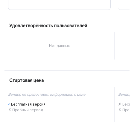
Удовлетворённость пользователей
Нет данных
Стартовая цена
Вендор не предоставил информацию о цене
Вендор 
✓ Бесплатная версия
✗ Беспл
✗ Пробный период
✗ Пробн