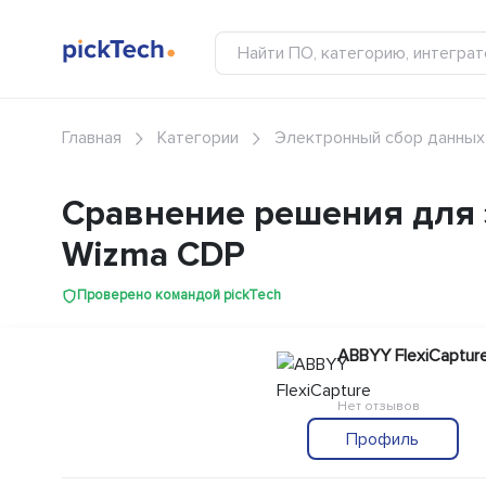
Главная
Категории
Электронный сбор данных
Сравнение решения для э
Wizma CDP
Проверено командой pickTech
ABBYY FlexiCaptur
Нет отзывов
Профиль