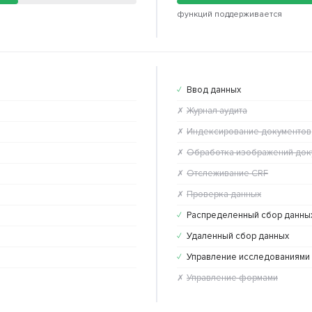
функций поддерживается
Ввод данных
✓
Журнал аудита
✗
Индексирование документов
✗
Обработка изображений док
✗
Отслеживание CRF
✗
Проверка данных
✗
Распределенный сбор данны
✓
Удаленный сбор данных
✓
Управление исследованиями
✓
Управление формами
✗