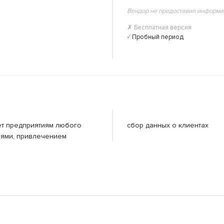
Вендор не предоставил информа
✗ Бесплатная версия
✓ Пробный период
ет предприятиям любого
сбор данных о клиентах
иями, привлечением