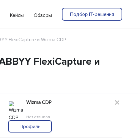
Подбор IT-решения
Кейсы
Обзоры
YY FlexiCapture и Wizma CDP
ABBYY FlexiCapture и
Wizma CDP
Нет отзывов
Профиль