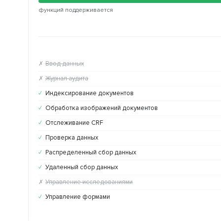
функций поддерживается
Ввод данных
✗
Журнал аудита
✗
Индексирование документов
✓
Обработка изображений документов
✓
Отслеживание CRF
✓
Проверка данных
✓
Распределенный сбор данных
✓
Удаленный сбор данных
✓
Управление исследованиями
✗
Управление формами
✓