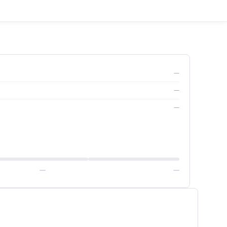
—
—
—
—
—