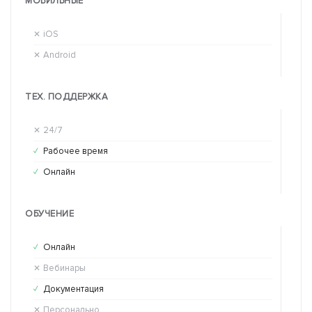
МОБИЛЬНЫЕ
iOS
iO
✕
✕
Android
An
✕
✕
ТЕХ. ПОДДЕРЖКА
24/7
24
✕
✕
Рабочее время
Ра
✓
✓
Онлайн
Он
✓
✕
ОБУЧЕНИЕ
Онлайн
Он
✓
✕
Вебинары
Ве
✕
✕
Документация
До
✓
✓
Персонально
Пе
✕
✕