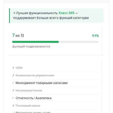
⚡ Лучшая функциональность:
Класс 365
—
поддерживает больше всего функций категории
7
6
из 13
из
54%
функций поддерживается
функ
CRM
C
✗
✗
Комиссия по управлению
Ко
✗
✗
Менеджмент товарными запасами
Ме
✓
✓
Несколько точек
Не
✗
✓
Отчетность / Аналитика
От
✓
✓
Почтовый заказ
По
✗
✗