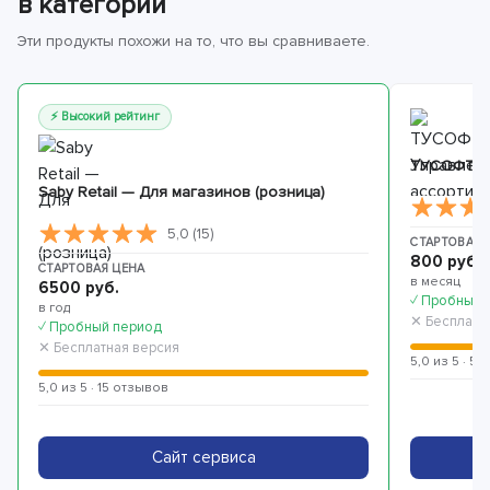
в категории
Эти продукты похожи на то, что вы сравниваете.
⚡ Высокий рейтинг
ТУСОФТ. У
Saby Retail — Для магазинов (розница)
5,0 (15)
СТАРТОВАЯ 
800 руб.
СТАРТОВАЯ ЦЕНА
в месяц
6500 руб.
✓ Пробный 
в год
✕ Бесплатн
✓ Пробный период
✕ Бесплатная версия
5,0 из 5 · 5
5,0 из 5 · 15 отзывов
Сайт сервиса