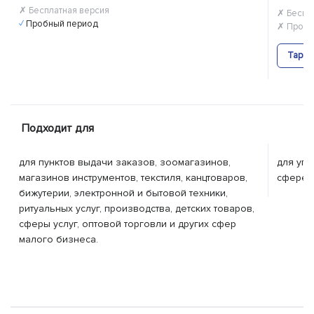
✗ Бесплатная версия
✗ Беспл
✓ Пробный период
✗ Пробн
Тариф
Подходит для
для пунктов выдачи заказов, зоомагазинов,
для упр
магазинов инструментов, текстиля, канцтоваров,
сфере т
бижутерии, электронной и бытовой техники,
ритуальных услуг, производства, детских товаров,
сферы услуг, оптовой торговли и других сфер
малого бизнеса.