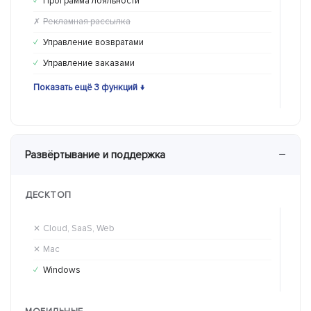
Программа лояльности
Пр
✓
✗
Рекламная рассылка
Ре
✗
✗
Управление возвратами
Уп
✓
✓
Управление заказами
Уп
✓
✓
Показать ещё 3 функций ↓
Пока
−
Развёртывание и поддержка
ДЕСКТОП
Cloud, SaaS, Web
Cl
✕
✓
Mac
Ma
✕
✕
Windows
Wi
✓
✓