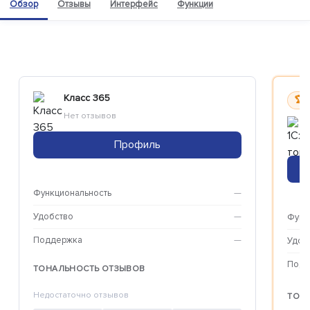
Обзор
Отзывы
Интерфейс
Функции
Класс 365
🏆 
Нет отзывов
Профиль
Функциональность
—
Удобство
—
Функ
Поддержка
—
Удоб
Подд
ТОНАЛЬНОСТЬ ОТЗЫВОВ
Недостаточно отзывов
ТОН