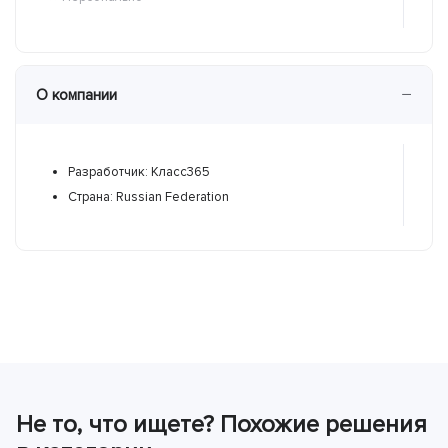
−
О компании
Разработчик: Класс365
Р
Страна: Russian Federation
С
Не то, что ищете? Похожие решения