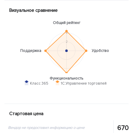
Визуальное сравнение
Общий рейтинг
L
4
2
2
Поддержка
Удобство
-2
-4
0
6
8
Функциональность
Класс 365
1C:Управление торговлей
Стартовая цена
6700
Вендор не предоставил информацию о цене