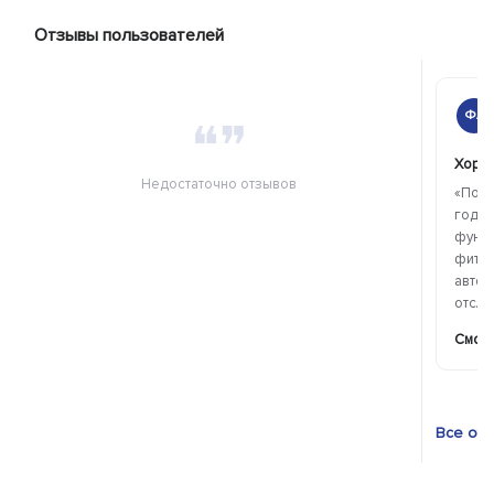
Отзывы пользователей
ФА
❝❞
Хоро
Недостаточно отзывов
«Поль
год, 
функц
фитне
автом
отсле
Смотр
Все от