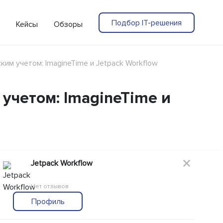
Подбор IT-решения
Кейсы
Обзоры
им учетом: ImagineTime и Jetpack Workflow
учетом: ImagineTime и
Jetpack Workflow
Нет отзывов
Профиль