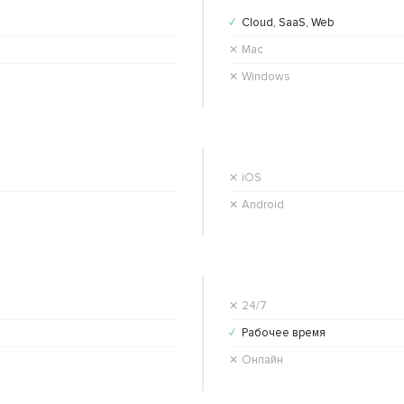
Cloud, SaaS, Web
✓
Mac
✕
Windows
✕
iOS
✕
Android
✕
24/7
✕
Рабочее время
✓
Онлайн
✕