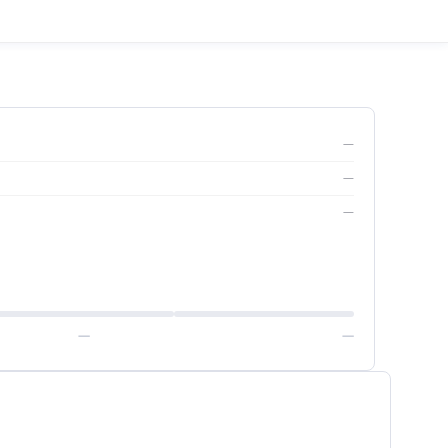
—
—
—
—
—