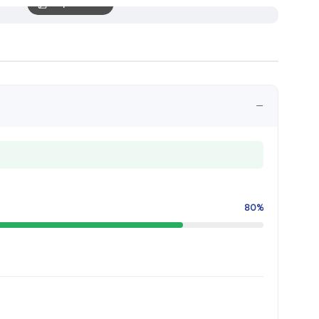
5 скриншотов
−
80%