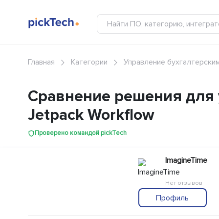
Главная
Категории
Управление бухгалтерски
Сравнение решения для 
Jetpack Workflow
Проверено командой pickTech
ImagineTime
Нет отзывов
Профиль