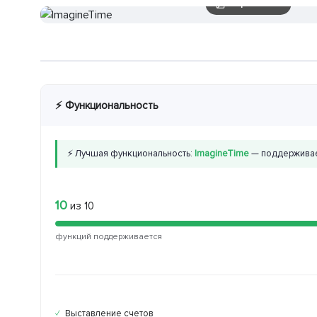
3 скриншотов
⚡ Функциональность
⚡ Лучшая функциональность:
ImagineTime
— поддерживае
10
из 10
функций поддерживается
Выставление счетов
✓