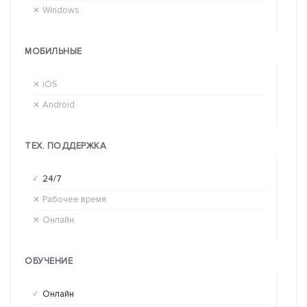
Windows
Wi
✕
✕
МОБИЛЬНЫЕ
iOS
iO
✕
✕
Android
An
✕
✕
ТЕХ. ПОДДЕРЖКА
24/7
24
✓
✕
Рабочее время
Ра
✕
✓
Онлайн
Он
✕
✓
ОБУЧЕНИЕ
Онлайн
Он
✓
✓