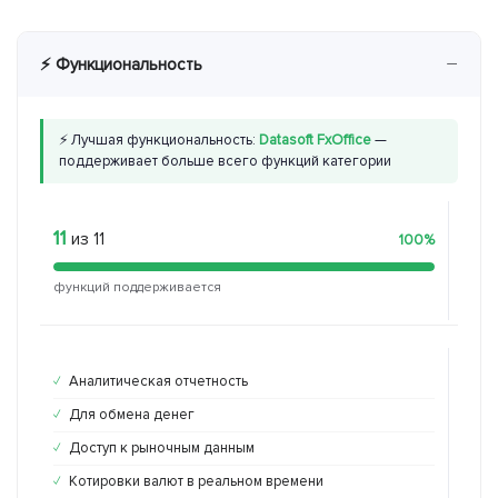
−
⚡ Функциональность
⚡ Лучшая функциональность:
Datasoft FxOffice
—
поддерживает больше всего функций категории
11
8
из 11
из 
100%
функций поддерживается
функ
Аналитическая отчетность
Ан
✓
✓
Для обмена денег
Дл
✓
✓
Доступ к рыночным данным
До
✓
✗
Котировки валют в реальном времени
Ко
✓
✓