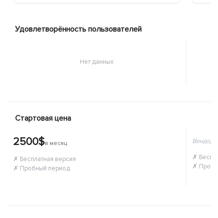
Удовлетворённость пользователей
Нет данных
Стартовая цена
2500$
Вендор 
в месяц
✗ Беспл
✗ Бесплатная версия
✗ Пробн
✗ Пробный период