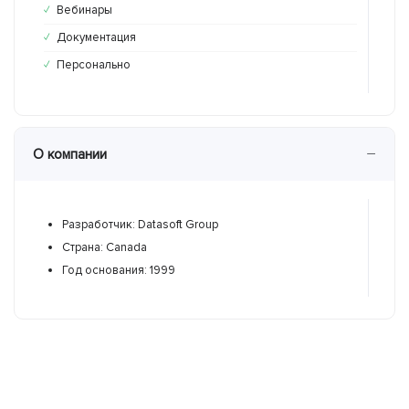
Вебинары
Ве
✓
✕
Документация
До
✓
✕
Персонально
Пе
✓
✓
−
О компании
Разработчик: Datasoft Group
Р
Страна: Canada
С
Год основания: 1999
Г