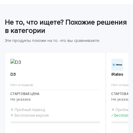
Не то, что ищете? Похожие решения
в категории
Эти продукты похожи на то, что вы сравниваете.
D3
iRates
Нет отзывов
Нет отзыво
СТАРТОВАЯ ЦЕНА
СТАРТОВАЯ 
Не указана
Не указана
✕ Пробный период
✕ Пробный
✕ Бесплатная версия
✓ Бесплатна