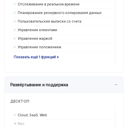
Отслеживание в реальном времени
От
✓
✗
Планирование резервного копирования данных
Пл
✓
✓
Пользовательские выписки со счета
По
✓
✓
Управление клиентами
Уп
✓
✓
Управление маржой
Уп
✓
✓
Управление положением
Уп
✓
✗
Показать ещё 1 функций ↓
Пока
−
Развёртывание и поддержка
ДЕСКТОП
Cloud, SaaS, Web
Cl
✓
✓
Mac
Ma
✕
✕