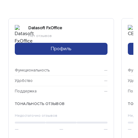
Datasoft FxOffice
Нет отзывов
Профиль
Функциональность
—
Функ
Удобство
—
Удоб
Поддержка
—
Подд
ТОНАЛЬНОСТЬ ОТЗЫВОВ
ТОН
Недостаточно отзывов
Недо
—
—
—
—