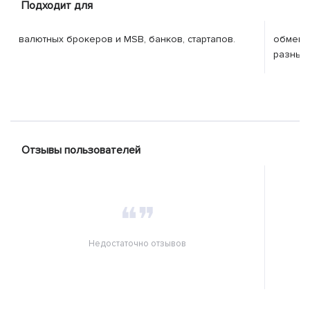
Подходит для
валютных брокеров и MSB, банков, стартапов.
обменны
разным
Отзывы пользователей
❝❞
Недостаточно отзывов