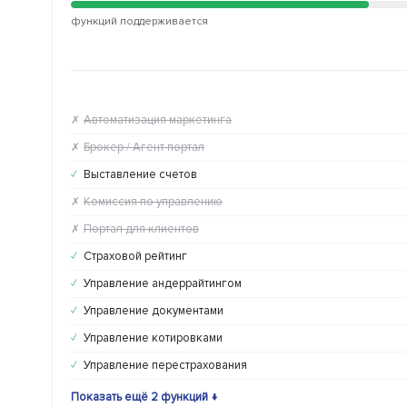
функций поддерживается
Автоматизация маркетинга
✗
Брокер / Агент портал
✗
Выставление счетов
✓
Комиссия по управлению
✗
Портал для клиентов
✗
Страховой рейтинг
✓
Управление андеррайтингом
✓
Управление документами
✓
Управление котировками
✓
Управление перестрахования
✓
Показать ещё 2 функций ↓