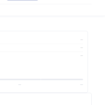
—
—
—
—
—