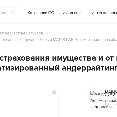
Категории ПО
ИИ-агенты
Интеграторы
от несчастных случаев
несчастных случаев: Atlas и MAINS LAB Автоматизированный
трахования имущества и от 
матизированный андеррайтин
MAINS
Нет от