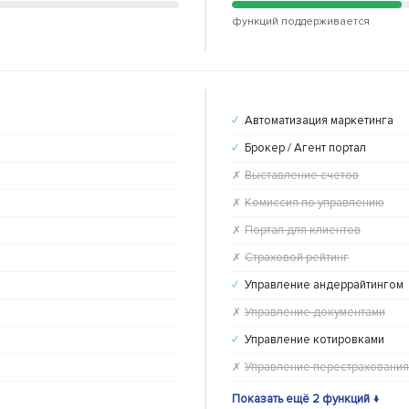
функций поддерживается
Автоматизация маркетинга
✓
Брокер / Агент портал
✓
Выставление счетов
✗
Комиссия по управлению
✗
Портал для клиентов
✗
Страховой рейтинг
✗
Управление андеррайтингом
✓
Управление документами
✗
Управление котировками
✓
Управление перестрахования
✗
Показать ещё 2 функций ↓