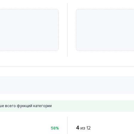
е всего функций категории
4
из 12
58%