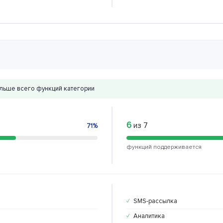
льше всего функций категории
6
из 7
71%
функций поддерживается
SMS-рассылка
✓
Аналитика
✓