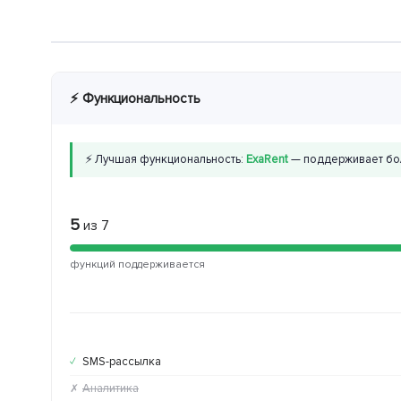
⚡ Функциональность
⚡ Лучшая функциональность:
ExaRent
— поддерживает бо
5
из 7
функций поддерживается
SMS-рассылка
✓
Аналитика
✗