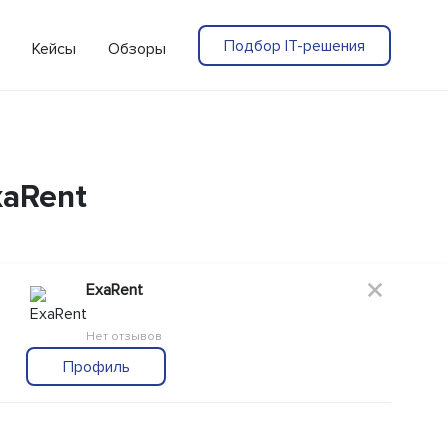
Подбор IT-решения
Кейсы
Обзоры
xaRent
ExaRent
Нет отзывов
Профиль