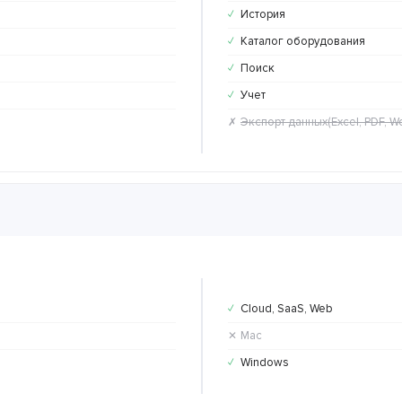
История
✓
Каталог оборудования
✓
Поиск
✓
Учет
✓
Экспорт данных(Excel, PDF, W
✗
Cloud, SaaS, Web
✓
Mac
✕
Windows
✓