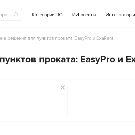
Категории ПО
ИИ-агенты
Интеграторы
ие решения для пунктов проката: EasyPro и ExaRent
унктов проката: EasyPro и E