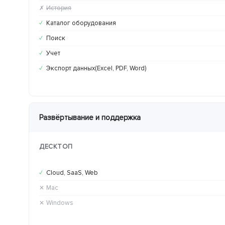
История
✗
Каталог оборудования
✓
Поиск
✓
Учет
✓
Экспорт данных(Excel, PDF, Word)
✓
Развёртывание и поддержка
ДЕСКТОП
Cloud, SaaS, Web
✓
Mac
✕
Windows
✕