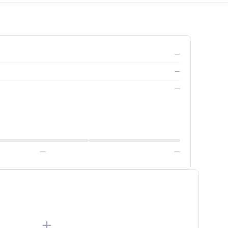
—
—
—
—
—
＋