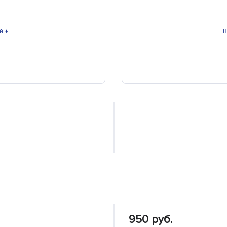
й ↓
В
950 руб.