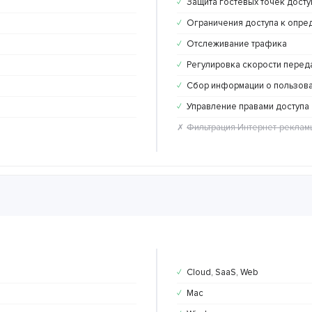
Защита гостевых точек доступ
✓
Ограничения доступа к опре
✓
Отслеживание трафика
✓
Регулировка скорости перед
✓
Сбор информации о пользов
✓
Управление правами доступа
✓
Фильтрация Интернет-реклам
✗
Cloud, SaaS, Web
✓
Mac
✓