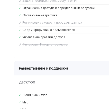
Защита гостевых точек доступа Wi-Fi
✗
Ограничения доступа к определенным ресурсам
✓
Отслеживание трафика
✓
Регулировка скорости передачи данных
✗
Сбор информации о пользователях
✓
Управление правами доступа
✓
Фильтрация Интернет-рекламы
✗
Развёртывание и поддержка
ДЕСКТОП
Cloud, SaaS, Web
✓
Mac
✓