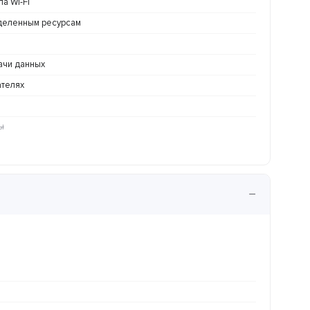
а Wi-Fi
деленным ресурсам
ачи данных
ателях
ы
−