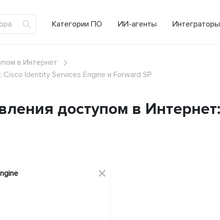
Категории ПО
ИИ-агенты
Интеграторы
упом в Интернет
isco Identity Services Engine и Forward SP
ения доступом в Интернет: C
Engine