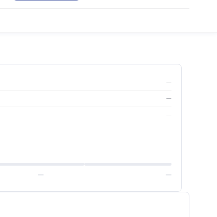
—
—
—
—
—