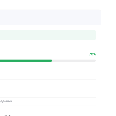
−
70%
 данных