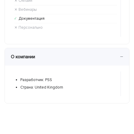
Онлайн
Он
✕
✓
Вебинары
Ве
✕
✕
Документация
До
✓
✕
Персонально
Пе
✕
✓
−
О компании
Разработчик: PSS
Р
Страна: United Kingdom
С