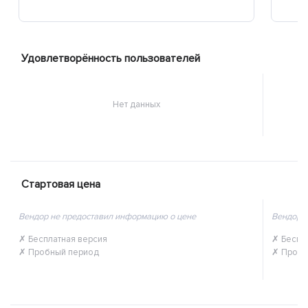
Удовлетворённость пользователей
Нет данных
Стартовая цена
Вендор не предоставил информацию о цене
Вендор 
✗ Бесплатная версия
✗ Беспл
✗ Пробный период
✗ Пробн