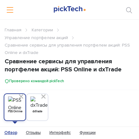
Главная
Категории
Управление портфелем акций
Сравнение сервисы для управления портфелем акций: PSS
Online и dxTrade
Сравнение сервисы для управления
портфелем акций: PSS Online и dxTrade
Проверено командой pickTech
PSS Online
dxTrade
Обзор
Отзывы
Интерфейс
Функции