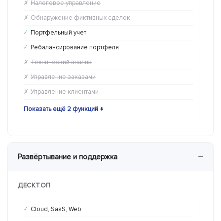
Налоговое управление
На
✗
✗
Обнаружение фиктивных сделок
Об
✗
✗
Портфельный учет
По
✓
✓
Ребалансирование портфеля
Ре
✓
✓
Технический анализ
Те
✗
✓
Управление заказами
Уп
✗
✓
Управление клиентами
Уп
✗
✓
Показать ещё 2 функций ↓
Пока
−
Развёртывание и поддержка
ДЕСКТОП
Cloud, SaaS, Web
Cl
✓
✓