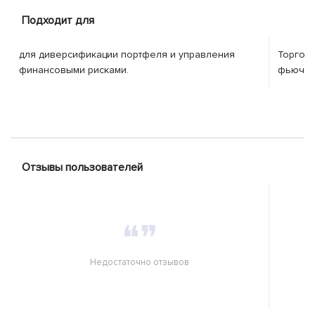
Подходит для
для диверсификации портфеля и управления
Торговл
финансовыми рисками.
фьючер
Отзывы пользователей
❝❞
Недостаточно отзывов