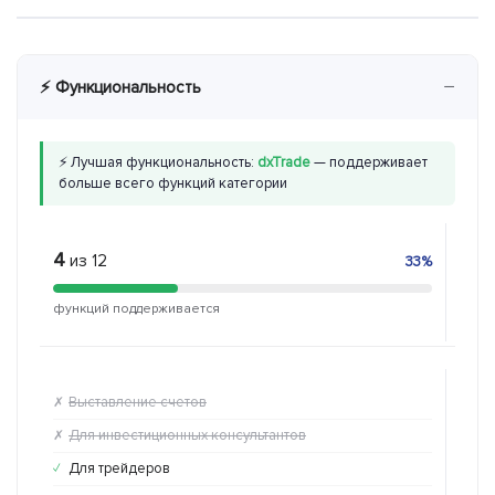
−
⚡ Функциональность
⚡ Лучшая функциональность:
dxTrade
— поддерживает
больше всего функций категории
4
10
из 12
и
33%
функций поддерживается
функ
Выставление счетов
Вы
✗
✓
Для инвестиционных консультантов
Дл
✗
✓
Для трейдеров
Дл
✓
✓