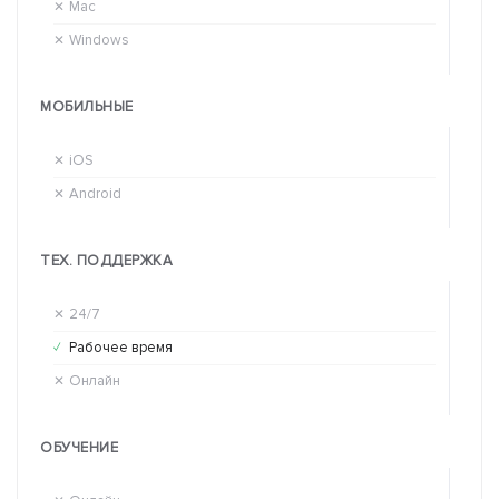
Mac
Ma
✕
✓
Windows
Wi
✕
✓
МОБИЛЬНЫЕ
iOS
iO
✕
✕
Android
An
✕
✓
ТЕХ. ПОДДЕРЖКА
24/7
24
✕
✓
Рабочее время
Ра
✓
✕
Онлайн
Он
✕
✓
ОБУЧЕНИЕ