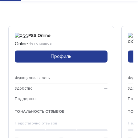
PSS Online
Нет отзывов
Профиль
Функциональность
—
Функ
Удобство
—
Удоб
Поддержка
—
Подд
ТОНАЛЬНОСТЬ ОТЗЫВОВ
ТОН
Недостаточно отзывов
Недо
—
—
—
—