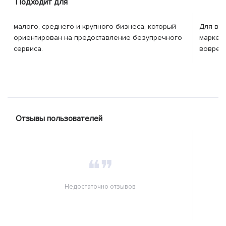
Подходит для
малого, среднего и крупного бизнеса, который
Для вла
ориентирован на предоставление безупречного
маркето
сервиса.
вовремя
Отзывы пользователей
❝❞
Недостаточно отзывов