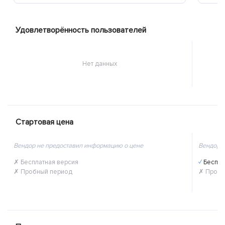
Удовлетворённость пользователей
Нет данных
Стартовая цена
Вендор не предоставил информацию о цене
Вендор 
✗ Бесплатная версия
✓ Беспл
✗ Пробный период
✗ Пробн