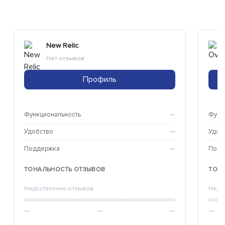
New Relic
Нет отзывов
Профиль
Функциональность
—
Функ
Удобство
—
Удоб
Поддержка
—
Подд
ТОНАЛЬНОСТЬ ОТЗЫВОВ
ТОН
Недостаточно отзывов
Недо
—
—
—
—