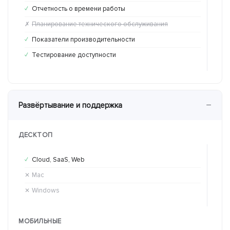
Отчетность о времени работы
От
✓
✓
Планирование технического обслуживания
Пл
✗
✗
Показатели производительности
По
✓
✗
Тестирование доступности
Те
✓
✓
−
Развёртывание и поддержка
ДЕСКТОП
Cloud, SaaS, Web
Cl
✓
✕
Mac
Ma
✕
✓
Windows
Wi
✕
✓
МОБИЛЬНЫЕ