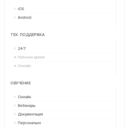
iOS
iO
✓
✕
Android
An
✓
✕
ТЕХ. ПОДДЕРЖКА
24/7
24
✓
✕
Рабочее время
Ра
✕
✓
Онлайн
Он
✕
✕
ОБУЧЕНИЕ
Онлайн
Он
✓
✕
Вебинары
Ве
✓
✕
Документация
До
✓
✕
Персонально
Пе
✓
✕