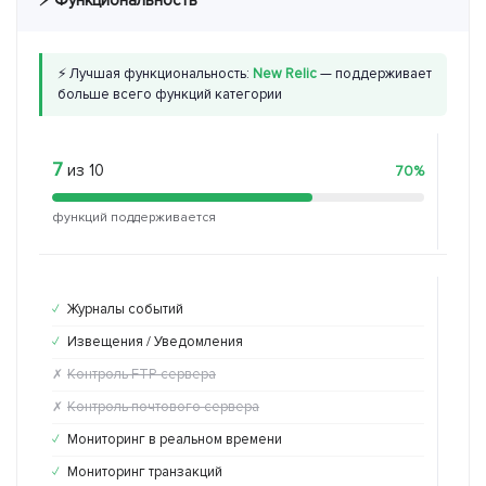
⚡ Лучшая функциональность:
New Relic
— поддерживает
больше всего функций категории
7
4
из 10
из
70%
функций поддерживается
функ
Журналы событий
Жу
✓
✓
Извещения / Уведомления
Из
✓
✓
Контроль FTP-сервера
Ко
✗
✗
Контроль почтового сервера
Ко
✗
✗
Мониторинг в реальном времени
Мо
✓
✗
Мониторинг транзакций
Мо
✓
✗