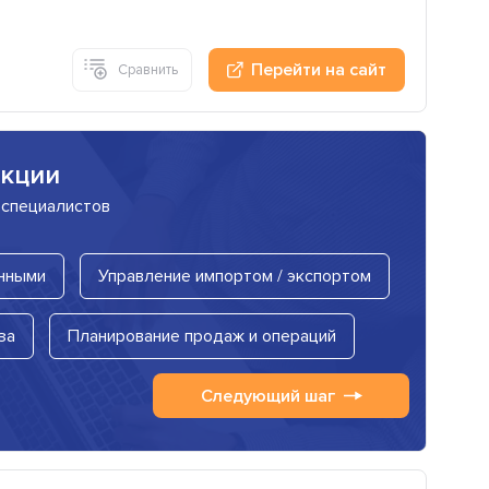
Перейти на сайт
Сравнить
нкции
 специалистов
нными
Управление импортом / экспортом
за
Планирование продаж и операций
Следующий шаг