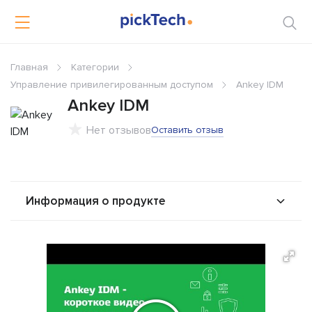
Главная
Категории
Управление привилегированным доступом
Ankey IDM
Ankey IDM
Нет отзывов
Оставить отзыв
Информация о продукте
О продукте
Возможности
Стоимость
Решения
Альтернативы
Сравнения
Отзывы