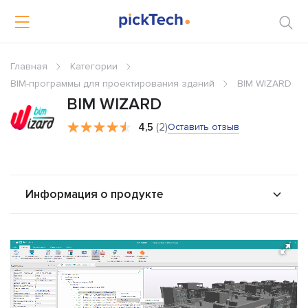
Главная
Категории
BIM-программы для проектирования зданий
BIM WIZARD
BIM WIZARD
4,5
(2)
Оставить отзыв
Информация о продукте
О продукте
Возможности
Стоимость
Интеграторы
Альтернативы
Сравнения
Отзывы