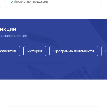
Управление продажами
нкции
их специалистов
 клиентов
История
Программа лояльности