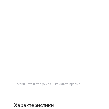
3 скриншота интерфейса — кликните превью
Характеристики