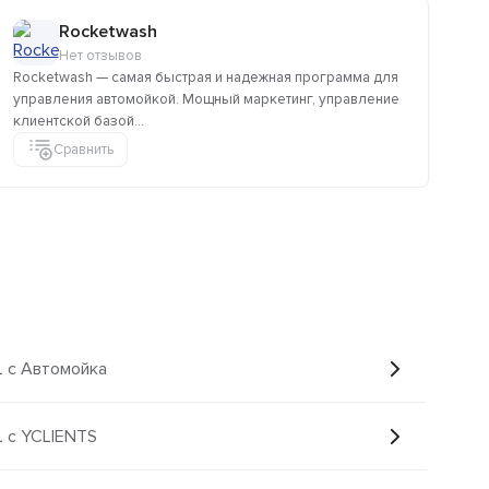
Rocketwash
Нет отзывов
Rocketwash — самая быстрая и надежная программа для
Ав
управления автомойкой. Мощный маркетинг, управление
ос
клиентской базой...
оку
Сравнить
с Автомойка
с YCLIENTS