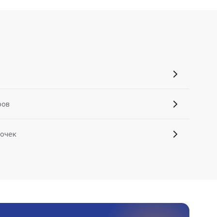
ров
очек