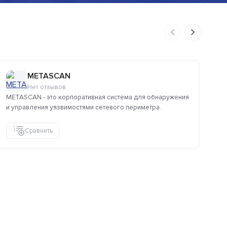
METASCAN
Нет отзывов
METASCAN - это корпоративная система для обнаружения
Ре
и управления уязвимостями сетевого периметра.
на
Сравнить