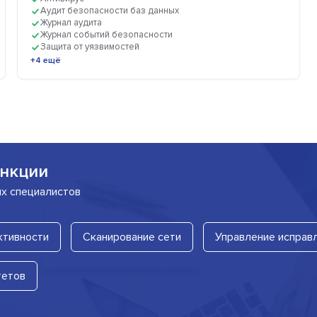
Аудит безопасности баз данных
Журнал аудита
Журнал событий безопасности
Защита от уязвимостей
+4 ещё
нкции
их специалистов
ктивности
Сканирование сети
Управление исправ
тетов