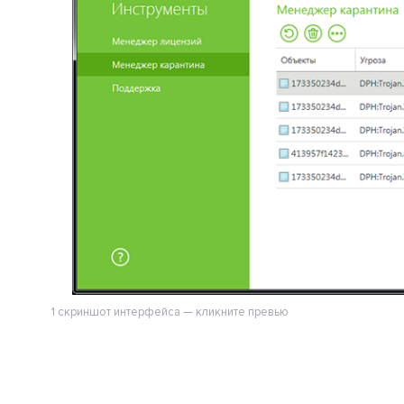
1 скриншот интерфейса — кликните превью