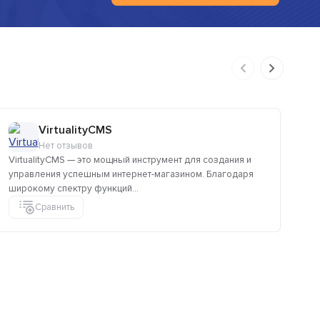
VirtualityCMS
Нет отзывов
VirtualityCMS — это мощный инструмент для создания и
Об
управления успешным интернет-магазином. Благодаря
маг
широкому спектру функций...
до
Сравнить