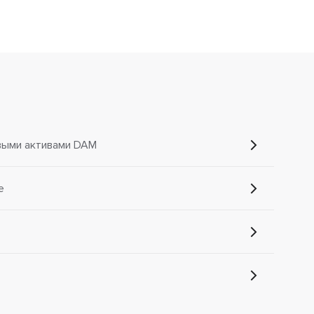
выми активами DAM
e