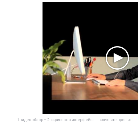
1 видеообзор + 2 скриншота интерфейса — кликните превью