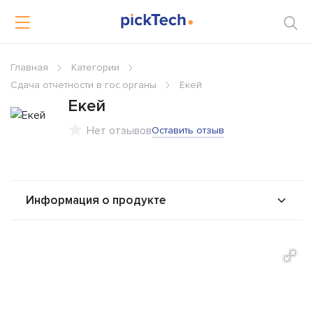
Главная
Категории
Сдача отчетности в гос.органы
Екей
Екей
Нет отзывов
Оставить отзыв
Информация о продукте
О продукте
Возможности
Стоимость
Интеграторы
Решения
Альтернативы
Сравнения
Отзывы