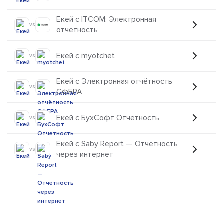
Екей с ITCOM: Электронная
vs
отчетность
Екей с myotchet
vs
Екей с Электронная отчётность
vs
СФЕРА
Екей с БухСофт Отчетность
vs
Екей с Saby Report — Отчетность
vs
через интернет