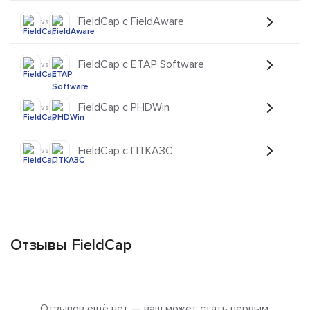
FieldCap с FieldAware
vs
FieldCap с ETAP Software
vs
FieldCap с PHDWin
vs
FieldCap с ПТКАЗС
vs
Отзывы FieldCap
Отзывов ещё нет — ваш может стать первым.