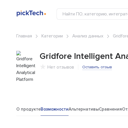
Главная
Категории
Анализ данных
Gridfore
Gridfore Intelligent An
Нет отзывов
Оставить отзыв
О продукте
Возможности
Альтернативы
Сравнения
От