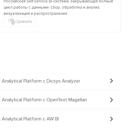
Российская self-service BI-система, закрывающая полный
Мо
цикл работы с данными: сбор, обработка и анализ,
от
визуализация и распространение...
дви
Сравнить
nt Analytical Platform с Dicsys Analyzer
nt Analytical Platform с OpenText Magellan
t Analytical Platform с AW BI