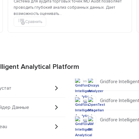
Система для аудита торговых точек MD Audit позволяет
проводить глубокий анализ собранных данных. Дает
возможность оценивать...
Сравнить
igent Analytical Platform
Gridfore Intellige
vs
бустат
Gridfore Intellige
vs
Слайдер Данные
Gridfore Intelligen
vs
leau