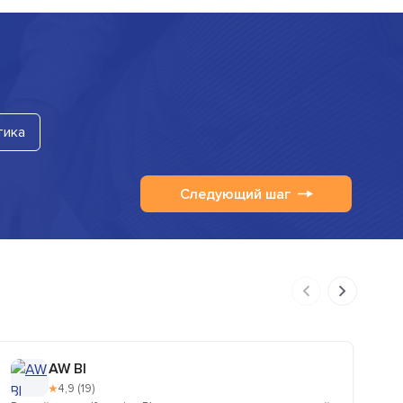
тика
Следующий шаг
AW BI
★
4,9 (19)