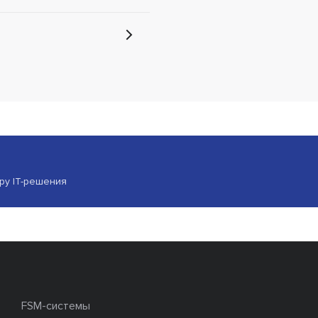
ору IT-решения
FSM-системы