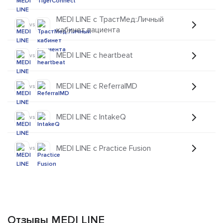
MEDI LINE с ТрастМед:Личный
vs
кабинет пациента
MEDI LINE с heartbeat
vs
MEDI LINE с ReferralMD
vs
MEDI LINE с IntakeQ
vs
MEDI LINE с Practice Fusion
vs
Отзывы MEDI LINE