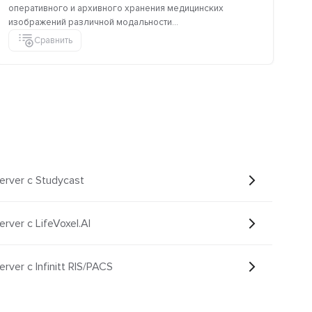
оперативного и архивного хранения медицинских
DI
изображений различной модальности...
лок
Сравнить
erver с Studycast
rver с LifeVoxel.AI
ver с Infinitt RIS/PACS