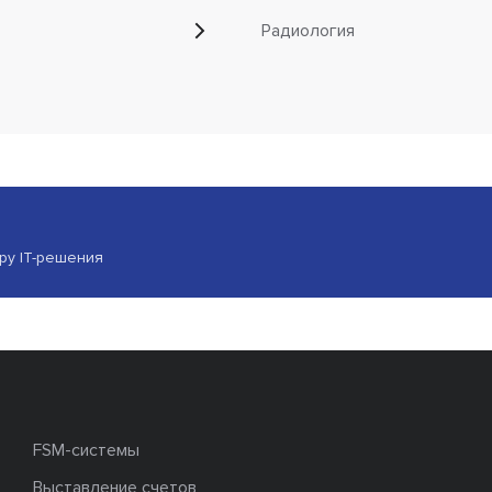
Радиология
ору IT-решения
FSM-системы
Выставление счетов