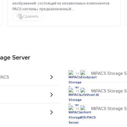
изображений, состоящий из независимых компонентов
PACS-системы, предназначенный...
Сравнить
age Server
MiPACS Storage S
vs
 PACS
MiPACS Storage Se
vs
MiPACS Storage Ser
vs