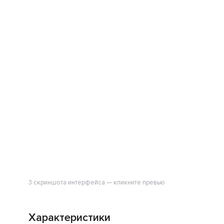
3 скриншота интерфейса — кликните превью
Характеристики