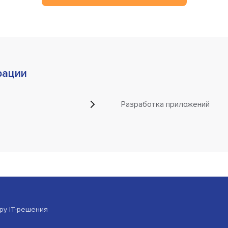
рации
Разработка приложений
ору IT-решения