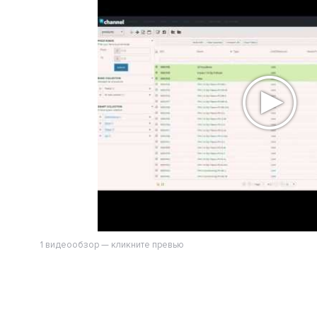
1 видеообзор — кликните превью