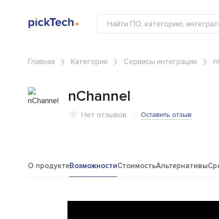
Главная
Категории
Сервисы интеграции
n
nChannel
Нет отзывов
Оставить отзыв
О продукте
Возможности
Стоимость
Альтернативы
Ср