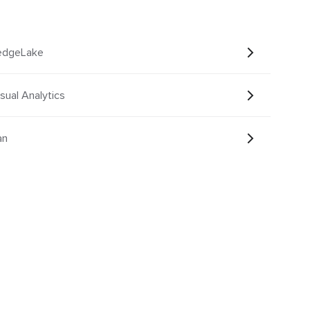
edgeLake
sual Analytics
an