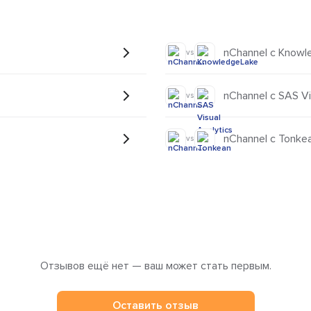
nChannel с Knowl
vs
nChannel с SAS Vi
vs
nChannel с Tonke
vs
Отзывов ещё нет — ваш может стать первым.
Оставить отзыв