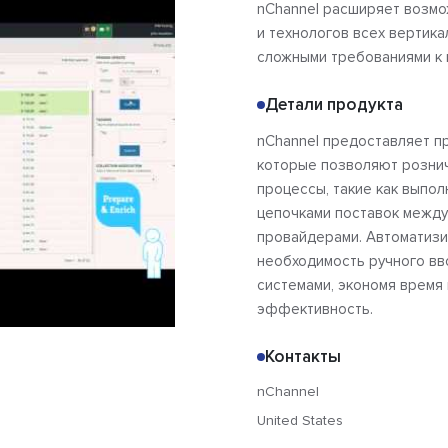
nChannel расширяет возм
и технологов всех вертик
сложными требованиями к 
Детали продукта
nChannel предоставляет пр
которые позволяют рознич
процессы, такие как выпол
цепочками поставок между 
провайдерами. Автоматизи
необходимость ручного вво
системами, экономя время
эффективность.
Контакты
nChannel
United States