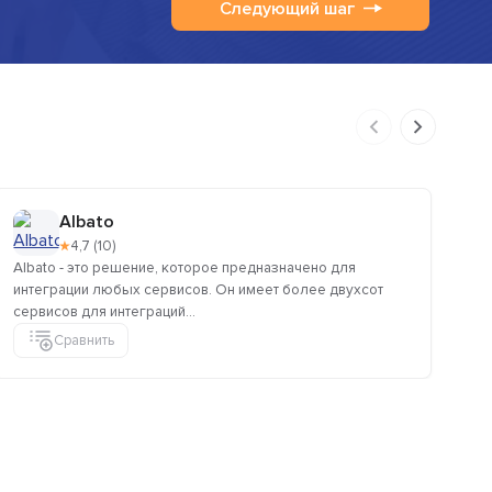
Следующий шаг
Albato
★
4,7 (10)
Albato - это решение, которое предназначено для
Lo
интеграции любых сервисов. Он имеет более двухсот
пр
сервисов для интеграций...
нал
Сравнить