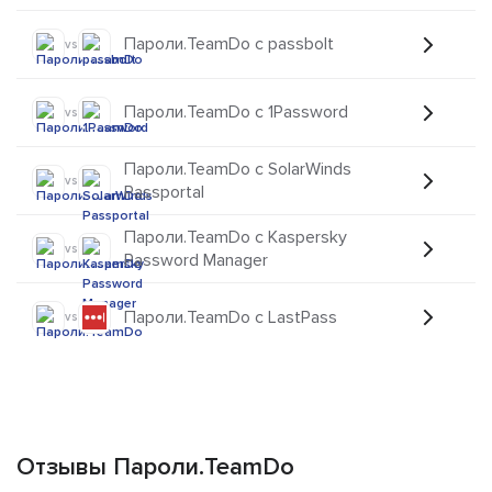
Пароли.TeamDo с passbolt
vs
Пароли.TeamDo с 1Password
vs
Пароли.TeamDo с SolarWinds
vs
Passportal
Пароли.TeamDo с Kaspersky
vs
Password Manager
Пароли.TeamDo с LastPass
vs
Отзывы Пароли.TeamDo