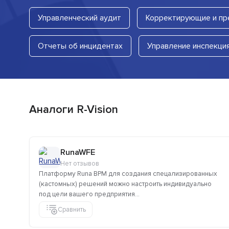
Управленческий аудит
Корректирующие и пр
Отчеты об инцидентах
Управление инспекци
Аналоги R-Vision
RunaWFE
Нет отзывов
Платформу Runa BPM для создания спецализированных
(кастомных) решений можно настроить индивидуально
под цели вашего предприятия...
Сравнить