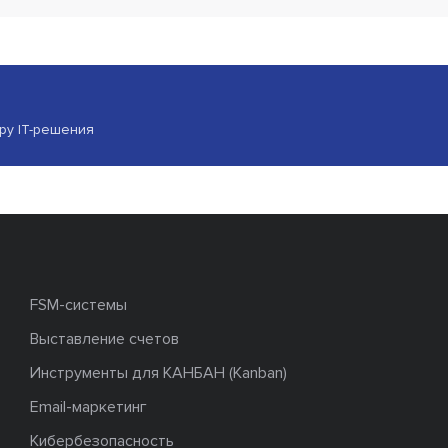
ору IT-решения
FSM-системы
Выставление счетов
Инструменты для КАНБАН (Kanban)
Email-маркетинг
Кибербезопасность