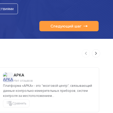
ствиями
Следующий шаг
АРКА
Нет отзывов
Платформа «АРКА» - это "мозговой центр", связывающий
IP
данные контрольно-измерительных приборов, систем
пр
контроля за местоположением...
ми
Сравнить