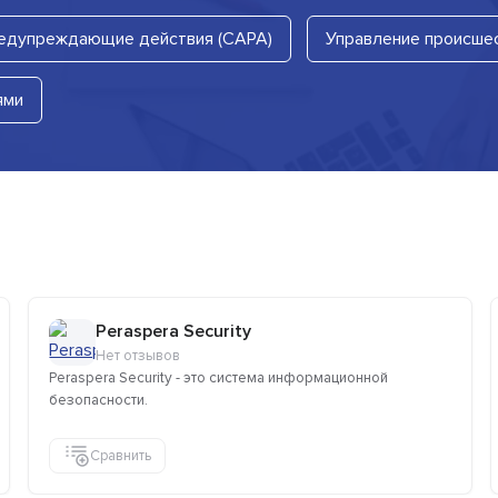
едупреждающие действия (CAPA)
Управление происше
ями
Peraspera Security
Нет отзывов
Peraspera Security - это система информационной
безопасности.
Сравнить