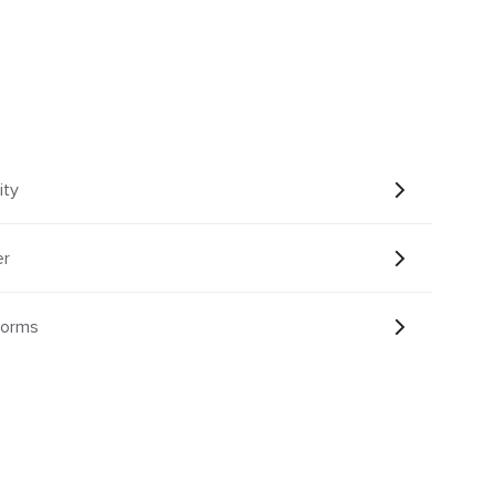
ity
er
Forms