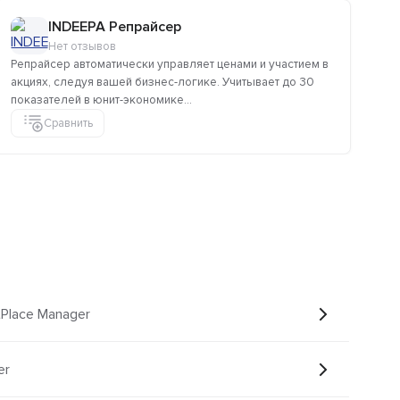
INDEEPA Репрайсер
Нет отзывов
Репрайсер автоматически управляет ценами и участием в
Как
акциях, следуя вашей бизнес-логике. Учитывает до 30
инт
показателей в юнит-экономике...
Сравнить
tPlace Manager
er