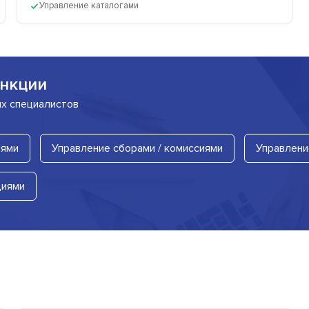
Управление каталогами
нкции
их специалистов
иями
Управление сборами / комиссиями
Управлени
циями