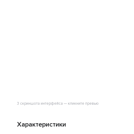
3 скриншота интерфейса — кликните превью
Характеристики