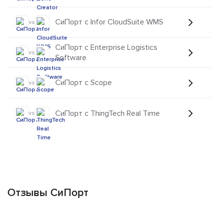
СиПорт с Infor CloudSuite WMS
vs
СиПорт с Enterprise Logistics
vs
Software
СиПорт с Scope
vs
СиПорт с ThingTech Real Time
vs
Отзывы СиПорт