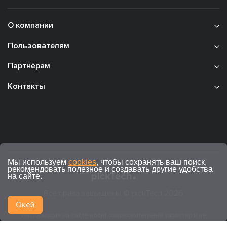
О компании
Пользователям
Партнёрам
Контакты
Мы используем
cookies
, чтобы сохранять ваш поиск,
рекомендовать полезное и создавать другие удобства
на сайте.
Все права защищены © pickTech 2026
Окей
Информация на сайте носит ознакомительный характер и не
является публичной офертой (ст. 437 ГК РФ).