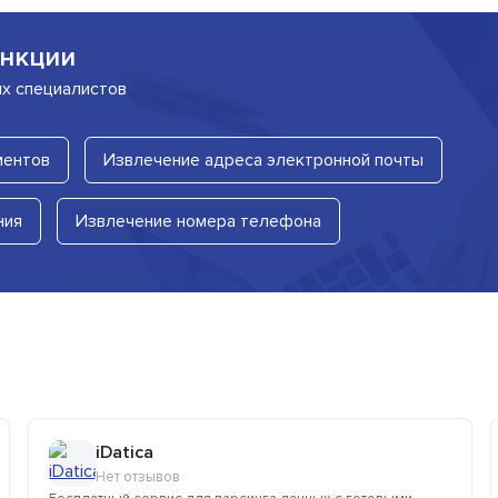
нкции
их специалистов
ментов
Извлечение адреса электронной почты
ния
Извлечение номера телефона
iDatica
Нет отзывов