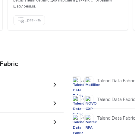
Бесплатный сервис для парсинга данных с готовыми
шаблонами.
Сравнить
Fabric
Talend Data Fabric 
vs
Talend Data Fabr
vs
Talend Data Fabri
vs