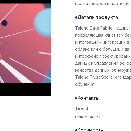
всех размеров и вертикале
Детали продукта
Talend Data Fabric - един
позволяющая клиентам бес
интеграции к интеграции в
облаке или с большими да
интерфейс проектирования
данных и управлении осно
качества данных, обнаруж
Talend Trust Score, станд
обучения.
Контакты
Talend
United States
Стоимость