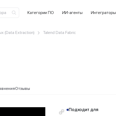
Категории ПО
ИИ-агенты
Интеграторы
 (Data Extraction)
Talend Data Fabric
авнения
Отзывы
Подходит для