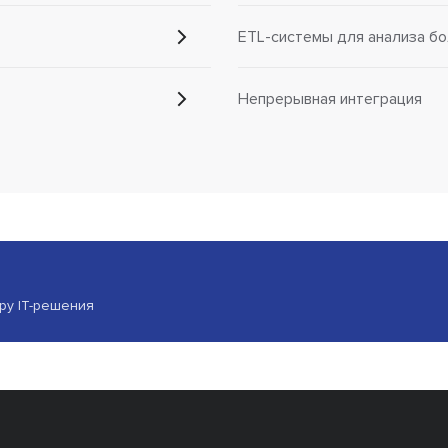
ETL-системы для анализа б
Непрерывная интеграция
ору IT-решения