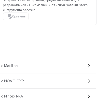
ScraperAPI - это инструмент, предназначенный для
Пр
разработчиков и IT-компаний. Для использования этого
и з
инструмента полезно...
Сравнить
с Matillion
ic с NOVO CXP
c с Nintex RPA