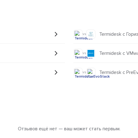
Termidesk с Гори
vs
Termidesk с VMwa
vs
Termidesk с PreE
vs
Отзывов ещё нет — ваш может стать первым.