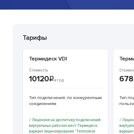
Тарифы
Термидеск VDI
Терми
Стоимость
Стоимос
10120
678
в год
Тип подключения: по конкурентным
Тип по
соединениям
пользо
✓ Лицензия на диспетчер подключений
✓ Лицен
виртуальных рабочих мест Термидеcк,
виртуал
вариант лицензирования "Termidesk
вариант