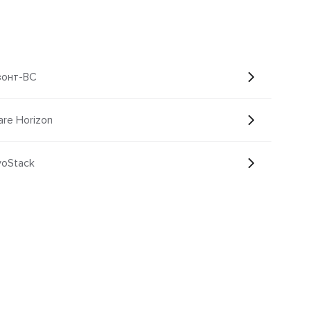
зонт-ВС
re Horizon
voStack