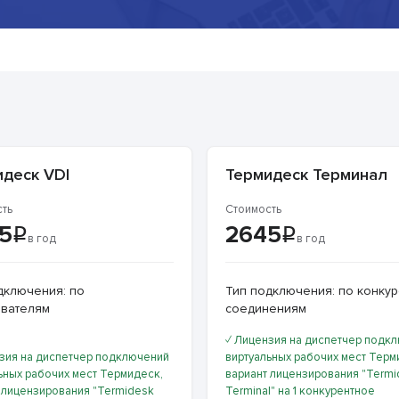
деск VDI
Термидеск Терминал
ть
Стоимость
5
2645
в год
в год
дключения: по
Тип подключения: по конку
вателям
соединениям
✓ Лицензия на диспетчер подк
зия на диспетчер подключений
виртуальных рабочих мест Терм
ьных рабочих мест Термидеcк,
вариант лицензирования "Term
 лицензирования "Termidesk
Terminal" на 1 конкурентное