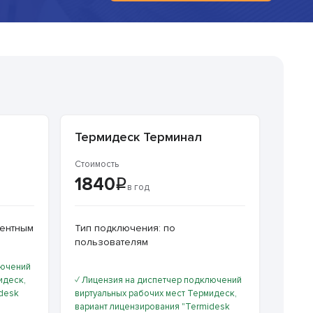
Термидеск Терминал
Стоимость
1840
в год
рентным
Тип подключения: по
пользователям
лючений
идеcк,
✓ Лицензия на диспетчер подключений
idesk
виртуальных рабочих мест Термидеcк,
вариант лицензирования "Termidesk