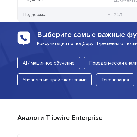
Документа
Поддержка
24/7
Выберите самые важные фу
Консультация по подбору IT-решений от наш
AI / машинное обучение
Поведенческая анал
Управление происшествиями
Токенизация
Аналоги Tripwire Enterprise