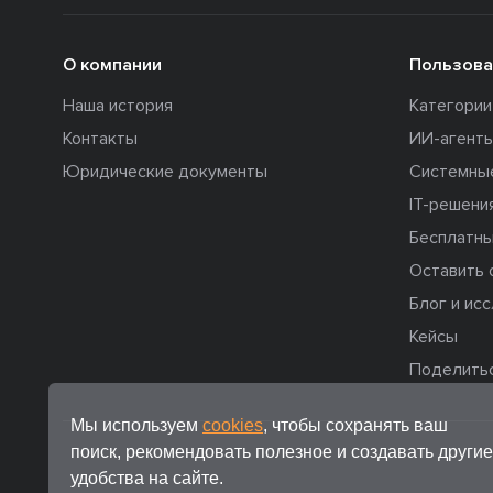
О компании
Пользова
Наша история
Категори
Контакты
ИИ-агент
Юридические документы
Системны
IT-решени
Бесплатны
Оставить 
Блог и ис
Кейсы
Поделить
Мы используем
cookies
, чтобы сохранять ваш
поиск, рекомендовать полезное и создавать другие
удобства на сайте.