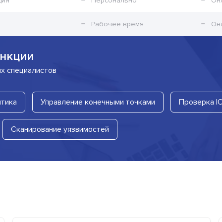
ция
Персонально
Он
Рабочее время
Он
нкции
их специалистов
итика
Управление конечными точками
Проверка I
Сканирование уязвимостей