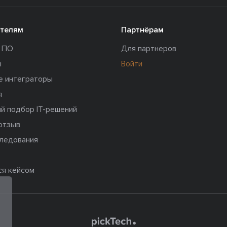
телям
Партнёрам
и ПО
Для партнеров
ы
Войти
е интеграторы
я
й подбор IT-решений
отзыв
следования
ся кейсом