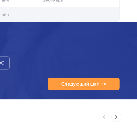
лайн
Вебинары
лайн
OC
Следующий шаг