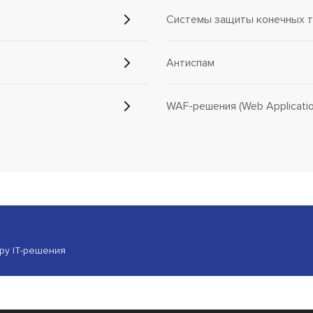
Системы защиты конечных т
Антиспам
WAF-решения (Web Application
ору IT-решения