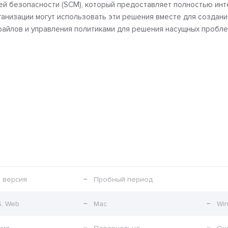
ацией безопасности (SCM), который предоставляет полностью и
ганизации могут использовать эти решения вместе для создан
файлов и управления политиками для решения насущных пробле
 версия
Пробный период
S, Web
Mac
Wi