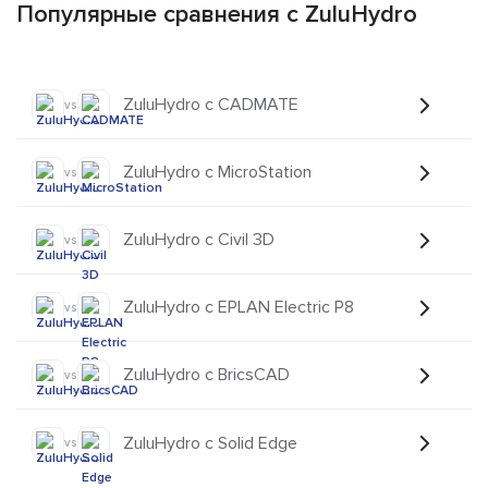
Популярные сравнения с ZuluHydro
ZuluHydro с CADMATE
vs
ZuluHydro с MicroStation
vs
ZuluHydro с Civil 3D
vs
ZuluHydro с EPLAN Electric P8
vs
ZuluHydro с BricsCAD
vs
ZuluHydro с Solid Edge
vs