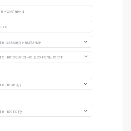
те размер кампании
те направление деятельности
те направление деятельности
те период
те частоту