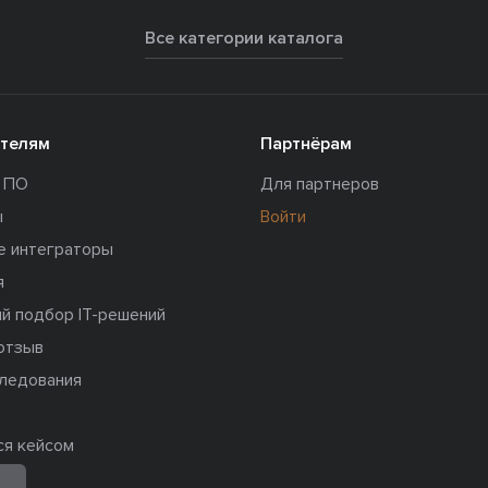
Все категории каталога
телям
Партнёрам
и ПО
Для партнеров
ы
Войти
е интеграторы
я
й подбор IT-решений
отзыв
следования
ся кейсом