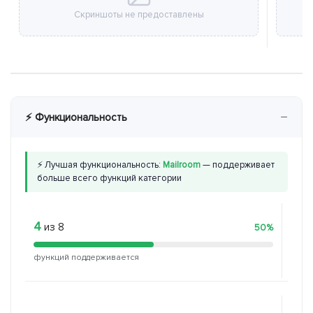
Скриншоты не предоставлены
−
⚡ Функциональность
⚡ Лучшая функциональность:
Mailroom
— поддерживает
больше всего функций категории
4
1
из 8
из 
50%
функций поддерживается
функ