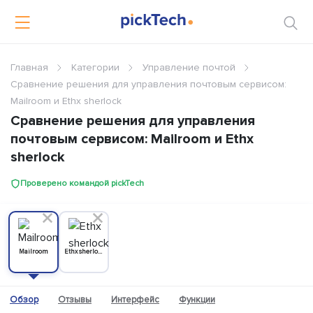
Главная
Категории
Управление почтой
Сравнение решения для управления почтовым сервисом:
Mailroom и Ethx sherlock
Сравнение решения для управления
почтовым сервисом: Mailroom и Ethx
sherlock
Проверено командой pickTech
Mailroom
Ethx sherlock
Обзор
Отзывы
Интерфейс
Функции