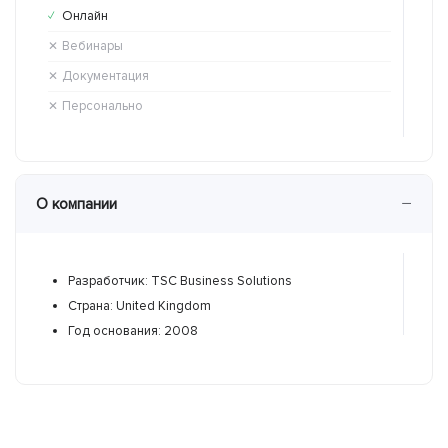
Онлайн
Он
✓
✕
Вебинары
Ве
✕
✕
Документация
До
✕
✓
Персонально
Пе
✕
✕
−
О компании
Разработчик: TSC Business Solutions
Р
Страна: United Kingdom
С
Год основания: 2008