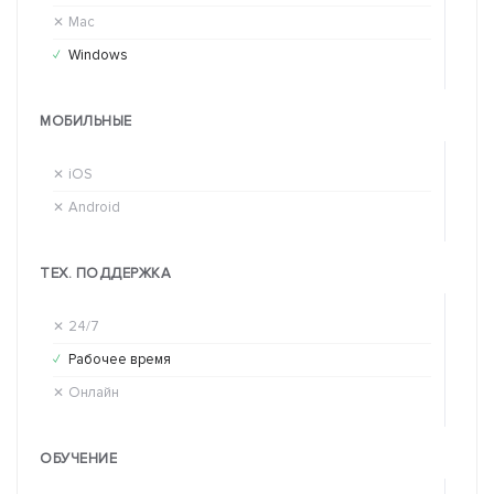
Mac
Ma
✕
✕
Windows
Wi
✓
✕
МОБИЛЬНЫЕ
iOS
iO
✕
✕
Android
An
✕
✕
ТЕХ. ПОДДЕРЖКА
24/7
24
✕
✕
Рабочее время
Ра
✓
✓
Онлайн
Он
✕
✕
ОБУЧЕНИЕ