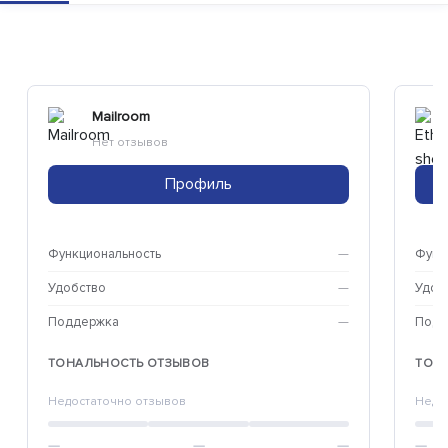
Mailroom
Нет отзывов
Профиль
Функциональность
—
Функ
Удобство
—
Удоб
Поддержка
—
Подд
ТОНАЛЬНОСТЬ ОТЗЫВОВ
ТОН
Недостаточно отзывов
Недо
—
—
—
—