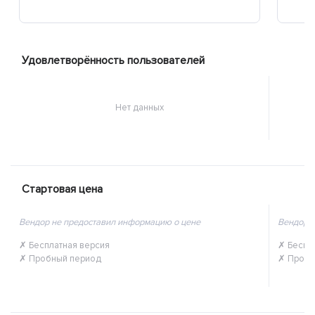
Удовлетворённость пользователей
Нет данных
Стартовая цена
Вендор не предоставил информацию о цене
Вендор 
✗ Бесплатная версия
✗ Беспл
✗ Пробный период
✗ Пробн