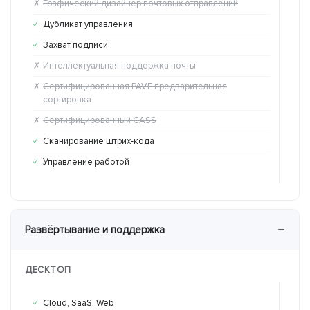
Графический дизайнер почтовых отправлений
Гр
✗
✗
Дубликат управления
Ду
✓
✗
Захват подписи
За
✓
✗
Интеллектуальная поддержка почты
Ин
✗
✗
Сертифицированная PAVE предварительная
Се
✗
✗
сортировка
со
Сертифицированный CASS
Се
✗
✗
Сканирование штрих-кода
Ск
✓
✗
Управление работой
Уп
✓
✓
−
Развёртывание и поддержка
ДЕСКТОП
Cloud, SaaS, Web
Cl
✓
✓