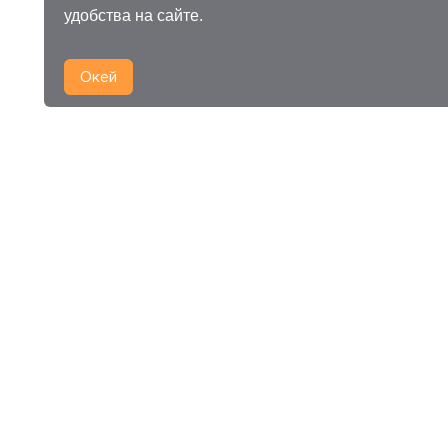
удобства на сайте.
Окей
Сравнить
0
продуктов
категории A/B тесты