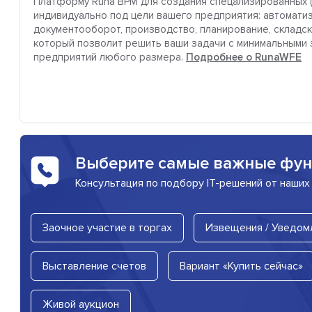
Платформу Runa BPM для создания спецализированных 
индивидуально под цели вашего предприятия: автоматиз
документооборот, производство, планирование, складской
который позволит решить ваши задачи с минимальными 
предприятий любого размера.
Подробнее о RunaWFE
Выберите самые важные фу
Консультация по подбору IT-решений от наших
Заочное участие в торгах
Извещения / Уведом
Выставление счетов
Вариант «Купить сейчас»
Живой аукцион