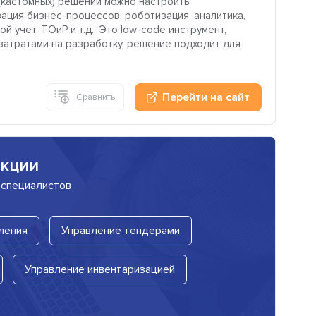
(кастомных) решений можно настроить
ация бизнес-процессов, роботизация, аналитика,
 учет, ТОиР и т.д.. Это low-code инструмент,
затратами на разработку, решение подходит для
Перейти на сайт
Сравнить
нкции
 специалистов
ления
Управление тендерами
Управление инвентаризацией