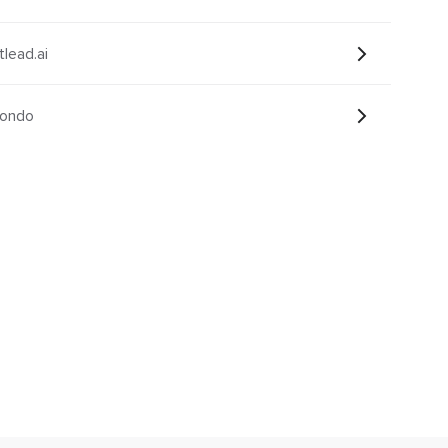
 с Smartlead.ai
pondo