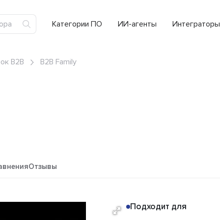
Категории ПО
ИИ-агенты
Интеграторы
ок B2B
B2B Family
авнения
Отзывы
Подходит для