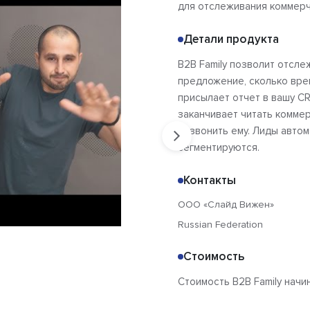
для отслеживания коммерч
Детали продукта
B2B Family позволит отсл
предложение, сколько вре
присылает отчет в вашу CR
заканчивает читать комме
позвонить ему. Лиды авто
сегментируются.
Контакты
ООО «Слайд Вижен»
Russian Federation
Стоимость
Стоимость B2B Family начин