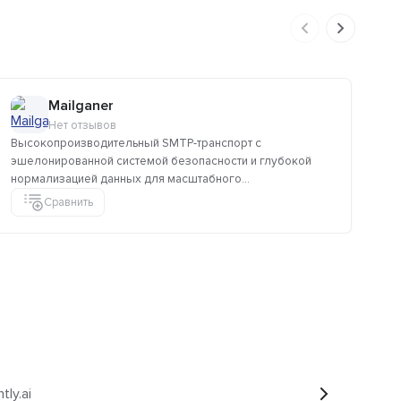
Mailganer
Нет отзывов
Высокопроизводительный SMTP-транспорт с
Пл
эшелонированной системой безопасности и глубокой
хо
нормализацией данных для масштабного...
на 
Сравнить
tly.ai