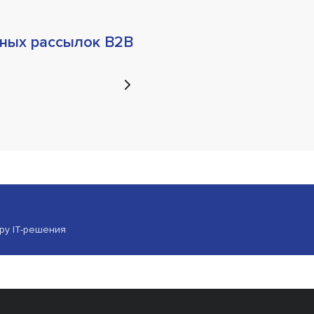
ных рассылок B2B
ору IT-решения