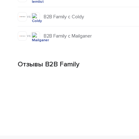
B2B Family с Coldy
vs
B2B Family с Mailganer
vs
Отзывы B2B Family