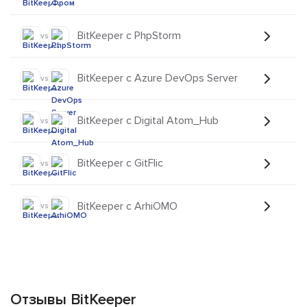
BitKeeper с PhpStorm
vs
BitKeeper с Azure DevOps Server
vs
BitKeeper с Digital Atom_Hub
vs
BitKeeper с GitFlic
vs
BitKeeper с ArhiOMO
vs
Отзывы BitKeeper