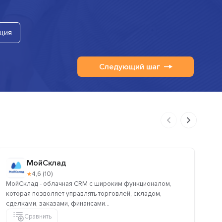
ция
Следующий шаг
МойСклад
★
4,6 (10)
МойСклад - облачная CRM с широким функционалом,
Ад
которая позволяет управлять торговлей, складом,
пол
сделками, заказами, финансами...
зап
Сравнить