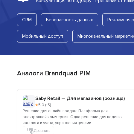
Консультация по подбору IT-решений от наш
CRM
Безопасность данных
Рекламная 
Мобильный доступ
Многоканальный маркети
Аналоги Brandquad PIM
Saby Retail — Для магазинов (розница)
★
5,0 (15)
Решение для онлайн-продаж. Платформа для
электронной коммерции. Одно решение для ведения
каталога и учета, управления ценами...
Сравнить