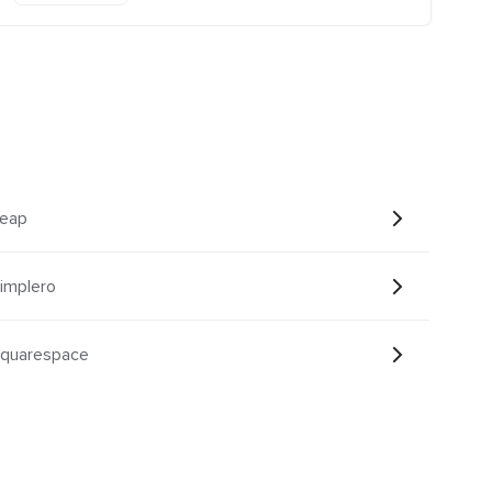
Keap
implero
Squarespace