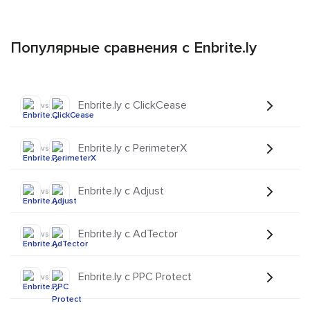
Популярные сравнения с Enbrite.ly
Enbrite.ly с ClickCease
vs
Enbrite.ly с PerimeterX
vs
Enbrite.ly с Adjust
vs
Enbrite.ly с AdTector
vs
Enbrite.ly с PPC Protect
vs