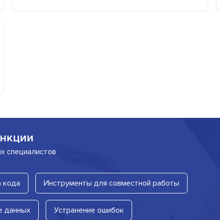
нкции
их специалистов
 кода
Инструменты для совместной работы
е данных
Устранение ошибок