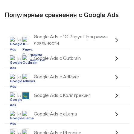
Популярные сравнения с Google Ads
Google Ads с 1С-Рарус Программа
vs
лояльности
Google Ads с Outbrain
vs
Google Ads с AdRiver
vs
Google Ads с Коллтрекинг
vs
Google Ads с eLama
vs
Google Ads с Ptengine
vs