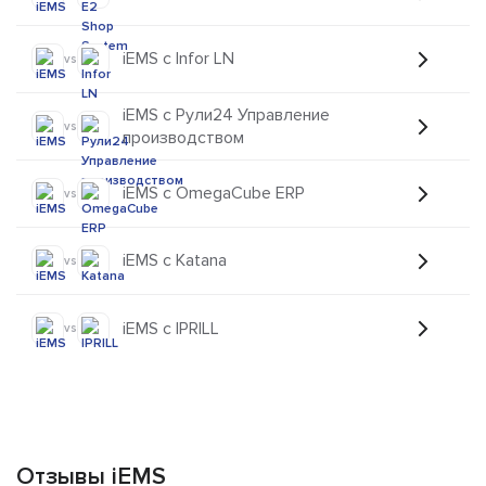
iEMS с Infor LN
vs
iEMS с Рули24 Управление
vs
производством
iEMS с OmegaCube ERP
vs
iEMS с Katana
vs
iEMS с IPRILL
vs
Отзывы iEMS