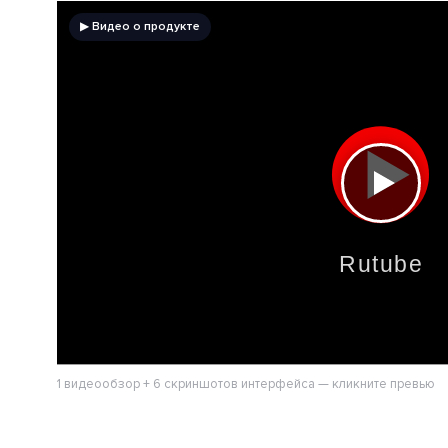
▶ Видео о продукте
1 видеообзор + 6 скриншотов интерфейса — кликните превью