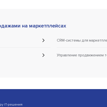
одажами на маркетплейсах
CRM-системы для маркетпл
Управление продвижением т
ору IT-решения