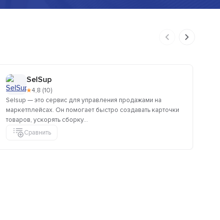
SelSup
★
4,8 (10)
Selsup — это сервис для управления продажами на
Se
маркетплейсах. Он помогает быстро создавать карточки
эф
товаров, ускорять сборку...
ваш
Сравнить