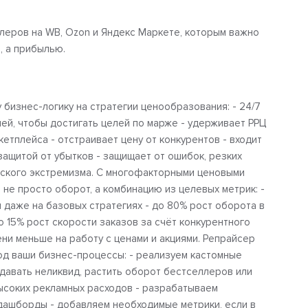
ллеров на WB, Ozon и Яндекс Маркете, которым важно
, а прибылью.
бизнес-логику на стратегии ценообразования: - 24/7
ей, чтобы достигать целей по марже - удерживает РРЦ
кетплейса - отстраивает цену от конкурентов - входит
 защитой от убытков - защищает от ошибок, резких
ьского экстремизма. С многофакторными ценовыми
 не просто оборот, а комбинацию из целевых метрик: -
ти даже на базовых стратегиях - до 80% рост оборота в
о 15% рост скорости заказов за счёт конкурентного
ни меньше на работу с ценами и акциями. Репрайсер
од ваши бизнес-процессы: - реализуем кастомные
давать неликвид, растить оборот бестселлеров или
высоких рекламных расходов - разрабатываем
дашборды - добавляем необходимые метрики, если в