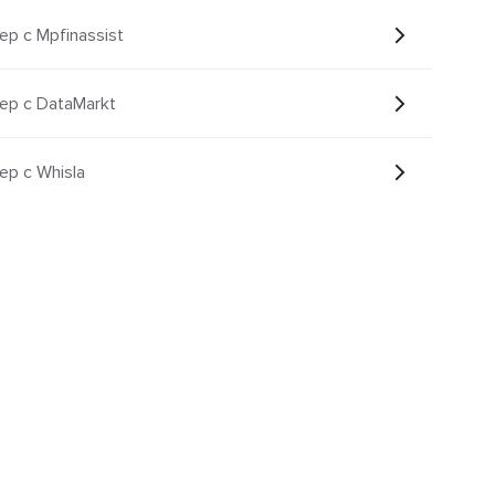
р с Mpfinassist
ер с DataMarkt
р с Whisla