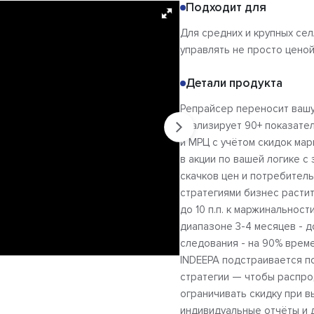
Подходит для
Для средних и крупных се
управлять не просто ценой
Детали продукта
Репрайсер переносит вашу 
анализирует 90+ показател
и МРЦ с учётом скидок мар
в акции по вашей логике с
скачков цен и потребител
стратегиями бизнес растит
до 10 п.п. к маржинальнос
диапазоне 3-4 месяцев - д
следования - на 90% време
INDEEPA подстраивается п
стратегии — чтобы распро
ограничивать скидку при 
индивидуальные отчёты и 