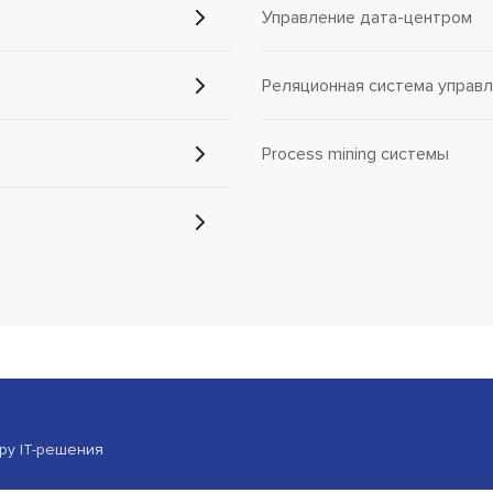
Управление дата-центром
Реляционная система управл
Process mining системы
ору IT-решения