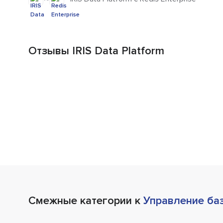
Отзывы IRIS Data Platform
Смежные категории к
Управление ба