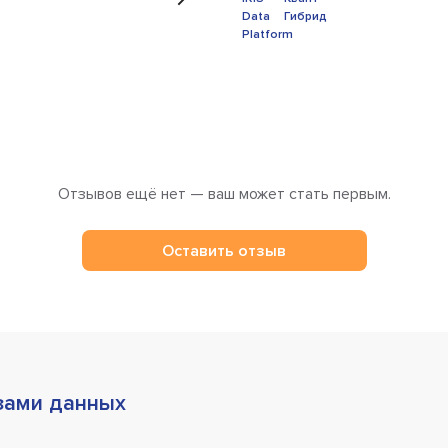
Отзывов ещё нет — ваш может стать первым.
Оставить отзыв
зами данных