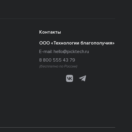
Контакты
ООО «Технологии благополучия»
E-mail:
hello@picktech.ru
8 800 555 43 79
(бесплатно по России)