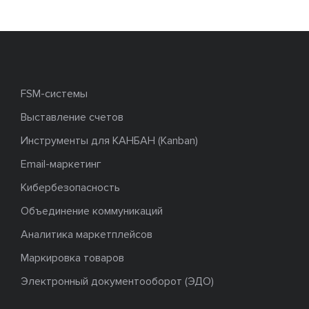
FSM-системы
Выставление счетов
Инструменты для КАНБАН (Kanban)
Email-маркетинг
Кибербезопасность
Объединение коммуникаций
Аналитика маркетплейсов
Маркировка товаров
Электронный документооборот (ЭДО)