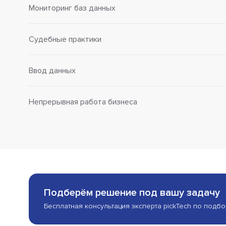
Мониторинг баз данных
Судебные практики
Ввод данных
Непрерывная работа бизнеса
Подберём решение под вашу задачу
Бесплатная консультация эксперта pickTech по подб