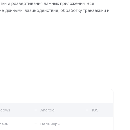
отки и развертывания важных приложений. Все
е данными, взаимодействие, обработку транзакций и
ndows
Android
iOS
лайн
Вебинары