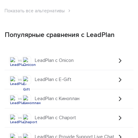
Показать все альтернативы
Популярные сравнения с LeadPlan
LeadPlan с Onicon
vs
LeadPlan с Е-Gift
vs
LeadPlan с Киноплан
vs
LeadPlan с Chaport
vs
LeadPlan с Provide Support Live Chat
vs