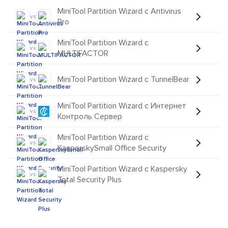
MiniTool Partition Wizard с Antivirus
vs
Pro
MiniTool Partition Wizard с
vs
MULTIFACTOR
MiniTool Partition Wizard с TunnelBear
vs
MiniTool Partition Wizard с Интернет
vs
Контроль Сервер
MiniTool Partition Wizard с
vs
KasperskySmall Office Security
MiniTool Partition Wizard с Kaspersky
vs
Total Security Plus