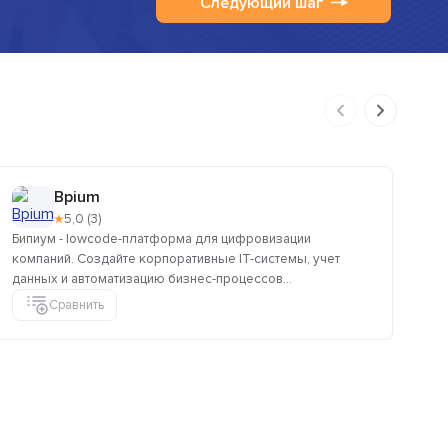
Следующий шаг
Bpium
★
5,0 (3)
Бипиум - lowcode-платформа для цифровизации
Си
компаний. Создайте корпоративные IT-системы, учет
(ан
данных и автоматизацию бизнес-процессов...
фор
Сравнить