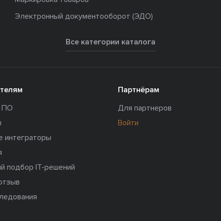
Электронный документооборот (ЭДО)
Все категории каталога
телям
Партнёрам
и ПО
Для партнеров
ы
Войти
е интеграторы
я
й подбор IT-решений
отзыв
следования