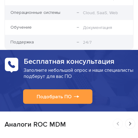
Операционные системы
Cloud, SaaS, Web
Обучение
Документация
Поддержка
24/7
Бесплатная консультация
Заполните небольшой опрос и наши специалисты
подберут для вас ПО
Подобрать ПО
Аналоги ROC MDM