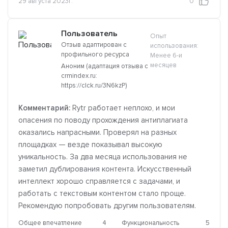
29 августа 2023г.
0
Пользователь
Опыт
Отзыв адаптирован с
использования:
профильного ресурса
Менее 6-и
месяцев
Аноним (адаптация отзыва с
crmindex.ru:
https://clck.ru/3N6kzP)
Комментарий:
Rytr работает неплохо, и мои
опасения по поводу прохождения антиплагиата
оказались напрасными. Проверял на разных
площадках — везде показывал высокую
уникальность. За два месяца использования не
заметил дублирования контента. Искусственный
интеллект хорошо справляется с задачами, и
работать с текстовым контентом стало проще.
Рекомендую попробовать другим пользователям.
Общее впечатление
4
Функциональность
5