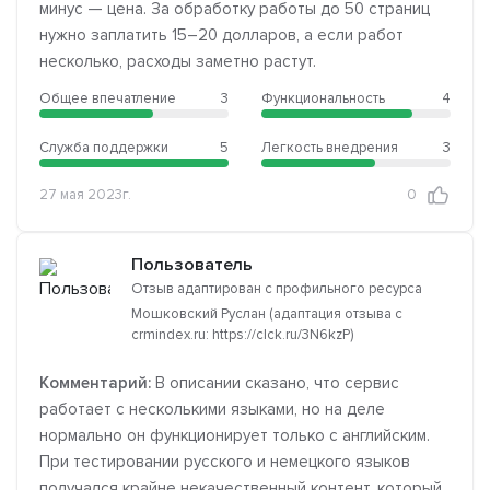
минус — цена. За обработку работы до 50 страниц
нужно заплатить 15–20 долларов, а если работ
несколько, расходы заметно растут.
Общее впечатление
3
Функциональность
4
Служба поддержки
5
Легкость внедрения
3
27 мая 2023г.
0
Пользователь
Отзыв адаптирован с профильного ресурса
Мошковский Руслан (адаптация отзыва с
crmindex.ru: https://clck.ru/3N6kzP)
Комментарий:
В описании сказано, что сервис
работает с несколькими языками, но на деле
нормально он функционирует только с английским.
При тестировании русского и немецкого языков
получался крайне некачественный контент, который