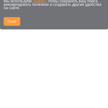
Мы используем
cookies
, чтобы сохранять ваш поиск,
рекомендовать полезное и создавать другие удобства
на сайте.
Окей
Смежные категории к
ИИ для
написания текстов (AI)
Искусственный интеллект
Интеллектуальный анализ текста