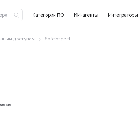
Категории ПО
ИИ-агенты
Интеграторы
анным доступом
SafeInspect
зывы