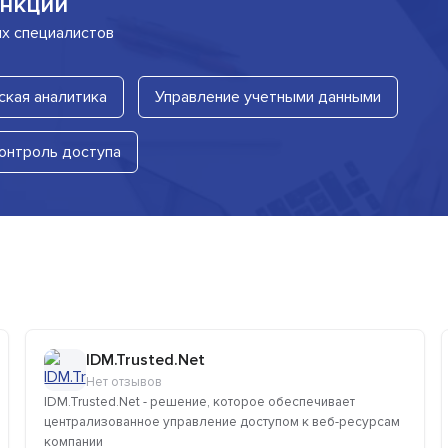
нкции
их специалистов
кая аналитика
Управление учетными данными
онтроль доступа
IDM.Trusted.Net
Нет отзывов
IDM.Trusted.Net - решение, которое обеспечивает
централизованное управление доступом к веб-ресурсам
компании