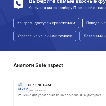
Выберите самые важные фу
Консультация по подбору IT-решений от наш
Контроль доступа к приложениям
Поведенчес
Управление конечными точками
Детальный к
Аналоги SafeInspect
BI.ZONE PAM
Нет отзывов
Решение для управления привилегированным доступом