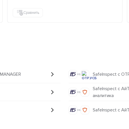
Сравнить
S MANAGER
SafeInspect с ОТ
vs
SafeInspect с А
vs
аналитика
SafeInspect с А
vs