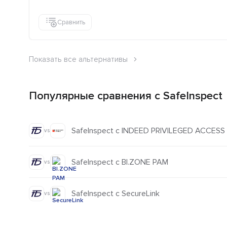
Сравнить
Показать все альтернативы
Популярные сравнения с SafeInspect
SafeInspect с INDEED PRIVILEGED ACCES
vs
SafeInspect с BI.ZONE PAM
vs
SafeInspect с SecureLink
vs