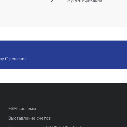
Аутентификация
ору IT-решения
FSM-системы
Выставление счетов