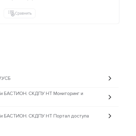
Сравнить
Р.УСБ
йТи БАСТИОН. СКДПУ НТ Мониторинг и
йТи БАСТИОН. СКДПУ НТ Портал доступа