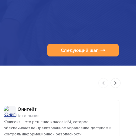
Следующий шаг
Юнигейт
Нет отзывов
Юнигейт — это решение класса IdM, которое
Пр
обеспечивает централизованное управление доступом и
дл
контроль информационной безопасности...
об